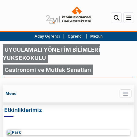
Aday Öğrenci
|
Öğrenci
|
Mezun
UYGULAMALI YÖNETİM BİLİMLERİ
YÜKSEKOKULU
Gastronomi ve Mutfak Sanatları
Menu
Etkinliklerimiz