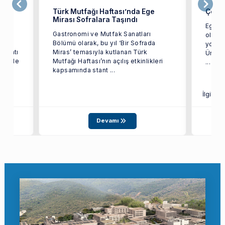
vale
Türk Mutfağı Haftası’nda Ege
Çeyre
Mirası Sofralara Taşındı
Ege Bö
Gastronomi ve Mutfak Sanatları
olarak
Bölümü olarak, bu yıl ‘Bir Sofrada
yolcu
r Satı
Miras’ temasıyla kutlanan Türk
Üniver
esi ile
Mutfağı Haftası’nın açılış etkinlikleri
...
kapsamında stant ...
İlgili S
Devamı