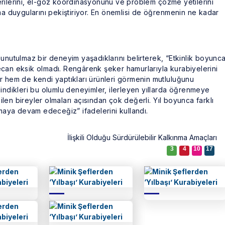
rilerini, el-göz koordinasyonunu ve problem çözme yetilerini
ma duygularını pekiştiriyor. En önemlisi de öğrenmenin ne kadar
unutulmaz bir deneyim yaşadıklarını belirterek, “Etkinlik boyunc
can eksik olmadı. Rengârenk şeker hamurlarıyla kurabiyelerini
iler hem de kendi yaptıkları ürünleri görmenin mutluluğunu
indikleri bu olumlu deneyimler, ilerleyen yıllarda öğrenmeye
en bireyler olmaları açısından çok değerli. Yıl boyunca farklı
lmaya devam edeceğiz” ifadelerini kullandı.
İlişkili Olduğu Sürdürülebilir Kalkınma Amaçları
3
4
10
17