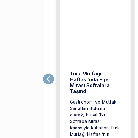
zmir Ekonomili
Türk Mutfağı
fler, Festivale
Haftası’nda Ege
amga Vurdu
Mirası Sofralara
Taşındı
mir Ekonomi
Gastronomi ve Mutfak
iversitesi (İEÜ)
Sanatları Bölümü
astronomi ve Mutfak
olarak, bu yıl ‘Bir
natları Bölümü’nün
Sofrada Miras’
itmen Şefleri Aypar
temasıyla kutlanan Türk
tı ve Belgin Bulgan,
Mutfağı Haftası’nın
dilli Belediyesi ile