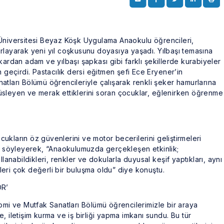
 Üniversitesi Beyaz Köşk Uygulama Anaokulu öğrencileri,
rlayarak yeni yıl coşkusunu doyasıya yaşadı. Yılbaşı temasına
kardan adam ve yılbaşı şapkası gibi farklı şekillerde kurabiyeler
 geçirdi. Pastacılık dersi eğitmen şefi Ece Eryener’in
tları Bölümü öğrencileriyle çalışarak renkli şeker hamurlarına
i süsleyen ve merak ettiklerini soran çocuklar, eğlenirken öğrenme
kların öz güvenlerini ve motor becerilerini geliştirmeleri
nu söyleyerek, “Anaokulumuzda gerçekleşen etkinlik;
lanabildikleri, renkler ve dokularla duyusal keşif yaptıkları, aynı
eri çok değerli bir buluşma oldu” diye konuştu.
OR’
omi ve Mutfak Sanatları Bölümü öğrencilerimizle bir araya
, iletişim kurma ve iş birliği yapma imkanı sundu. Bu tür