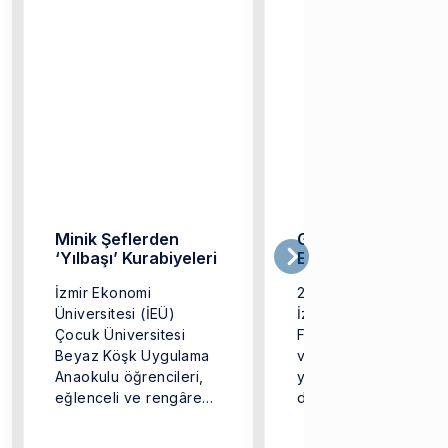
Minik Şeflerden
GastroFest’te İzmir
‘Yılbaşı’ Kurabiyeleri
Ekonomi Rüzgarı
İzmir Ekonomi
2 Kasım 2025 tarihind
Üniversitesi (İEÜ)
İzmir Tarihi Havagazı
Çocuk Üniversitesi
Fabrikası’nda “Yemek
Beyaz Köşk Uygulama
ve Sanat” temasıyla 
Anaokulu öğrencileri,
yıl sekizincisi
eğlenceli ve rengârenk
düzenlenen GastroFes
kurabiyeler
gastronomi tutkunların
hazırlayarak yeni yıl
ve ...