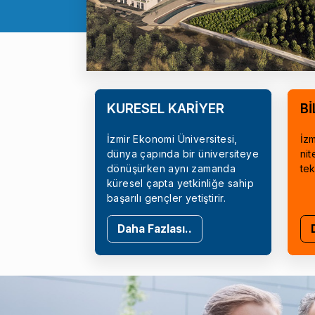
KÜRESEL KARİYER
Bİ
İzmir Ekonomi Üniversitesi,
İzm
dünya çapında bir üniversiteye
nit
dönüşürken aynı zamanda
tek
küresel çapta yetkinliğe sahip
başarılı gençler yetiştirir.
Daha Fazlası..