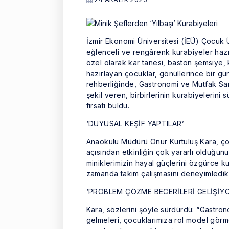
İzmir Ekonomi Üniversitesi (İEÜ) Çocuk
eğlenceli ve rengârenk kurabiyeler hazı
özel olarak kar tanesi, baston şemsiye, 
hazırlayan çocuklar, gönüllerince bir gün
rehberliğinde, Gastronomi ve Mutfak Sana
şekil veren, birbirlerinin kurabiyelerin
fırsatı buldu.
‘DUYUSAL KEŞİF YAPTILAR’
Anaokulu Müdürü Onur Kurtuluş Kara, çocu
açısından etkinliğin çok yararlı olduğu
miniklerimizin hayal güçlerini özgürce kul
zamanda takım çalışmasını deneyimledikl
‘PROBLEM ÇÖZME BECERİLERİ GELİŞİY
Kara, sözlerini şöyle sürdürdü: “Gastron
gelmeleri, çocuklarımıza rol model görme