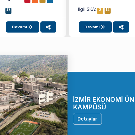
İlgili SKA:
17
2
12
Devamı
Devamı
İZMİR EKONOMİ ÜN
KAMPÜSÜ
Detaylar