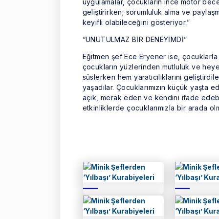
uygulamalar, çocukların ince motor bece
geliştirirken; sorumluluk alma ve paylaş
keyifli olabileceğini gösteriyor.”
“UNUTULMAZ BİR DENEYİMDİ”
Eğitmen şef Ece Eryener ise, çocuklarla 
çocukların yüzlerinden mutluluk ve heye
süslerken hem yaratıcılıklarını geliştird
yaşadılar. Çocuklarımızın küçük yaşta ed
açık, merak eden ve kendini ifade edebil
etkinliklerde çocuklarımızla bir arada o