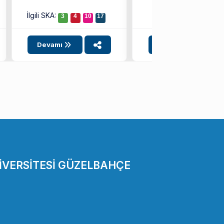
coşkusunu doyasıya ...
İlgili SKA:
3
4
10
17
Devamı
Devamı
İVERSİTESİ GÜZELBAHÇE