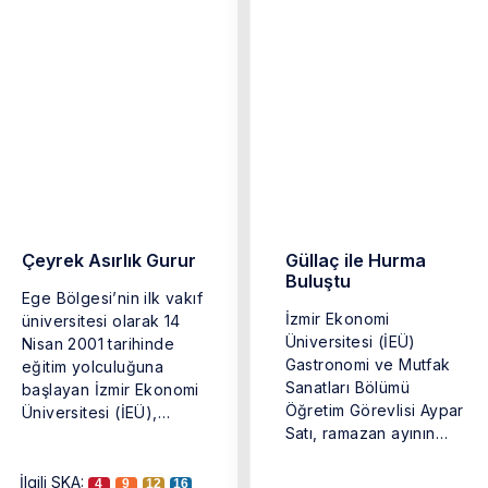
Çeyrek Asırlık Gurur
Güllaç ile Hurma
Buluştu
Ege Bölgesi’nin ilk vakıf
İzmir Ekonomi
üniversitesi olarak 14
Üniversitesi (İEÜ)
Nisan 2001 tarihinde
Gastronomi ve Mutfak
eğitim yolculuğuna
Sanatları Bölümü
başlayan İzmir Ekonomi
Öğretim Görevlisi Aypar
Üniversitesi (İEÜ),
Satı, ramazan ayının
25’inci yaşını büyük ...
geleneksel lezzeti olan
güllacı daha ...
İlgili SKA:
4
9
12
16