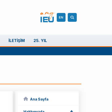
EN
İLETIŞIM
25. YIL
Ana Sayfa
+
Hakkımızda