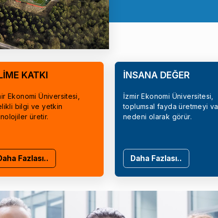
LİME KATKI
İNSANA DEĞER
ir Ekonomi Üniversitesi,
İzmir Ekonomi Üniversitesi,
elikli bilgi ve yetkin
toplumsal fayda üretmeyi va
nolojiler üretir.
nedeni olarak görür.
Daha Fazlası..
Daha Fazlası..