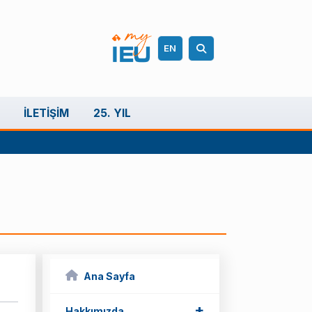
EN
İLETIŞIM
25. YIL
Ana Sayfa
+
Hakkımızda