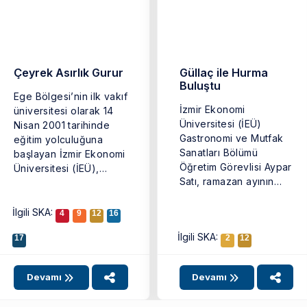
Çeyrek Asırlık Gurur
Güllaç ile Hurma
Buluştu
Ege Bölgesi’nin ilk vakıf
İzmir Ekonomi
üniversitesi olarak 14
Üniversitesi (İEÜ)
Nisan 2001 tarihinde
Gastronomi ve Mutfak
eğitim yolculuğuna
Sanatları Bölümü
başlayan İzmir Ekonomi
Öğretim Görevlisi Aypar
Üniversitesi (İEÜ),
Satı, ramazan ayının
25’inci yaşını büyük ...
geleneksel lezzeti olan
güllacı daha ...
İlgili SKA:
4
9
12
16
İlgili SKA:
17
2
12
Devamı
Devamı