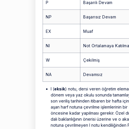
P
Başarılı Devam
NP
Başarısız Devam
EX
Muaf
NI
Not Ortalamaya Katılm
W
Çekilmiş
NA
Devamsız
I (
eksik
) notu, dersi veren öğretim eleman
dönem veya yaz okulu sonunda tamamlayam
son veriliş tarihinden itibaren bir hafta 
aşan harf notuna çevrilme işlemlerinin bir
öncesine kadar yapılması gerekir. Özel dur
dalı baklanlığının önerisi üzerine ve o akad
notuna çevrilmeyen I notu kendiliğinden