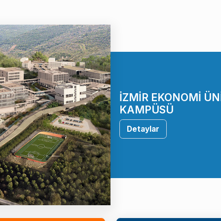
İZMİR EKONOMİ ÜN
KAMPÜSÜ
Detaylar