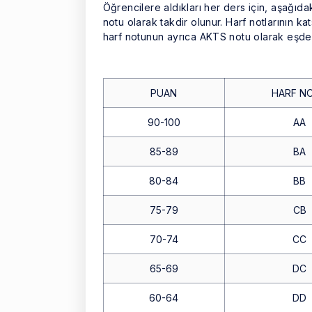
Öğrencilere aldıkları her ders için, aşağıd
notu olarak takdir olunur. Harf notlarının ka
harf notunun ayrıca AKTS notu olarak eşde
PUAN
HARF N
90-100
AA
85-89
BA
80-84
BB
75-79
CB
70-74
CC
65-69
DC
60-64
DD