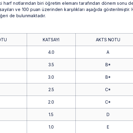
aki harf notlarından biri öğretim elemanı tarafından dönem sonu d
tsayıları ve 100 puan üzerinden karşılıkları aşağıda gösterilmiştir.
ğeri de bulunmaktadır.
OTU
KATSAYI
AKTS NOTU
4.0
A
3.5
B*
3.0
B*
2.5
C*
2.0
C*
1.5
D
1.0
E