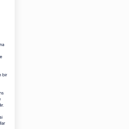
ına
ne
 bir
ns
e
ır.
si
lar