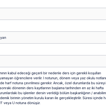
ayan
ının kabul edeceği geçerli bir nedenle ders için gerekli koşulları
ayan öğrencilere verilir. I notunun, dönem veya yaz okulu notları
içinde harf notuna çevrilmesi gerekir. Ancak, özel durumlarda bu süreyi
 sonraki dönemin ders kayıtlarının başlama tarihinden en az iki hafta
umlardaki bu işlemler dersin verildiği bölüm başkanlığının / anabilim
emik birimin yönetim kurulu kararı ile gerçekleştirilir. Süresi içinde h
 FF veya U notuna dönüşür.