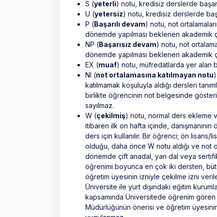
S (
yeterli
) notu, kredisiz derslerde başarıl
U (
yetersiz
) notu, kredisiz derslerde başa
P (
Başarılı devam
) notu, not ortalamalar
dönemde yapılması beklenen akademik çalış
NP (
Başarısız devam
) notu, not ortalam
dönemde yapılması beklenen akademik çalı
EX (
muaf
) notu, müfredatlarda yer alan b
NI (
not ortalamasına katılmayan notu
)
katılmamak koşuluyla aldığı dersleri tanımla
birlikte öğrencinin not belgesinde gösteri
sayılmaz.
W (
çekilmiş
) notu, normal ders ekleme 
itibaren ilk on hafta içinde, danışmanının 
ders için kullanılır. Bir öğrenci; ön lisan
olduğu, daha önce W notu aldığı ve not o
dönemde çift anadal, yan dal veya sertifi
öğrenimi boyunca en çok iki dersten, büt
öğretim üyesinin izniyle çekilme izni veril
Üniversite ile yurt dışındaki eğitim kurum
kapsamında Üniversitede öğrenim gören değ
Müdürlüğünün önerisi ve öğretim üyesinin iz