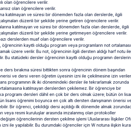
ı olan öğrencilere verilir.
rısız olan öğrencilere verilir.
ına katılmayan ve süresi bir dönemden fazla olan derslerde, ilgili
maları düzenli bir şekilde yerine getiren öğrencilere verilir.
alarına katılmayan ve süresi bir dönemden fazla olan derslerde, ilgili
şmaları düzenli bir şekilde yerine getirmeyen öğrencilere verilir.
azı derslerden muaf olan öğrencilere verilir.
, öğrencinin kayıtlı olduğu program veya programların not ortalamas
mak üzere verilir. Bu not, öğrencinin ilgili dersten aldığı harf notu ile
lir. Bu statüdeki dersler öğrencinin kayıtlı olduğu programın dersleri
ve ders bırakma süresi bittikten sonra öğrencinin dönem başından
önerisi ve dersi veren öğretim üyesinin izni ile çekilmesine izin verilen
s/lisans programının ilk iki dönemindeki dersler ile tekrarlamak zorunda
rtalamasına katılmayan derslerden çekilemez. Bir öğrenciye bir
ka programı dersleri dâhil en çok bir ders olmak üzere; bütün ön lisa
ün lisans öğrenimi boyunca en çok altı dersten danışmanın önerisi v
ebilir. Bir öğrenci, çekildiği dersi açıldığı ilk dönemde almak zorundad
ları veya resmi kuruluşlar arasında imzalanmış olan protokoller
işim öğrencilerinin dersten çekilme işlemi Uluslararası İlişkiler Ofi
ni ile yapılabilir. Bu durumdaki öğrenciler için W notuna ilişkin kural