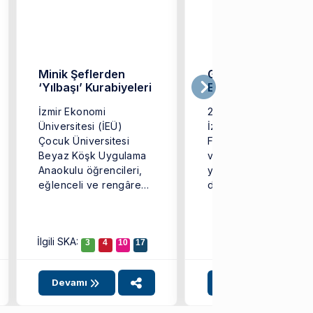
Minik Şeflerden
GastroFest’te İzmir
‘Yılbaşı’ Kurabiyeleri
Ekonomi Rüzgarı
İzmir Ekonomi
2 Kasım 2025 tarihind
Üniversitesi (İEÜ)
İzmir Tarihi Havagazı
Çocuk Üniversitesi
Fabrikası’nda “Yemek
Beyaz Köşk Uygulama
ve Sanat” temasıyla 
Anaokulu öğrencileri,
yıl sekizincisi
eğlenceli ve rengârenk
düzenlenen GastroFes
kurabiyeler
gastronomi tutkunların
hazırlayarak yeni yıl
ve ...
coşkusunu doyasıya ...
İlgili SKA:
3
4
10
17
Devamı
Devamı