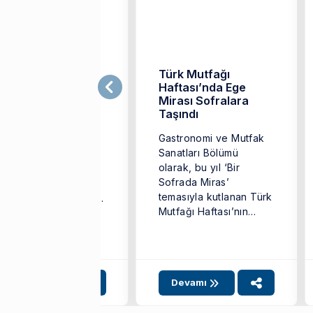
zmir Ekonomili
Türk Mutfağı
fler, Festivale
Haftası’nda Ege
amga Vurdu
Mirası Sofralara
Taşındı
mir Ekonomi
Gastronomi ve Mutfak
iversitesi (İEÜ)
Sanatları Bölümü
astronomi ve Mutfak
olarak, bu yıl ‘Bir
natları Bölümü’nün
Sofrada Miras’
itmen Şefleri Aypar
temasıyla kutlanan Türk
tı ve Belgin Bulgan,
Mutfağı Haftası’nın
dilli Belediyesi ile
açılış etkinlikleri
mir ...
kapsamında stant ...
gili SKA:
4
12
17
Devamı
Devamı