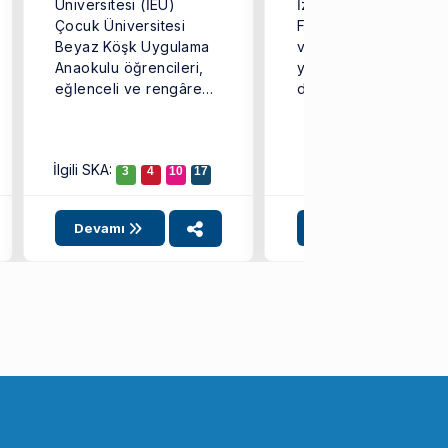
Üniversitesi (İEÜ)
İzmir Tarihi Havagazı
Çocuk Üniversitesi
Fabrikası’nda “Yemek
Beyaz Köşk Uygulama
ve Sanat” temasıyla 
Anaokulu öğrencileri,
yıl sekizincisi
eğlenceli ve rengârenk
düzenlenen GastroFes
kurabiyeler
gastronomi tutkunların
hazırlayarak yeni yıl
ve ...
coşkusunu doyasıya ...
İlgili SKA:
3
4
10
17
Devamı
Devamı