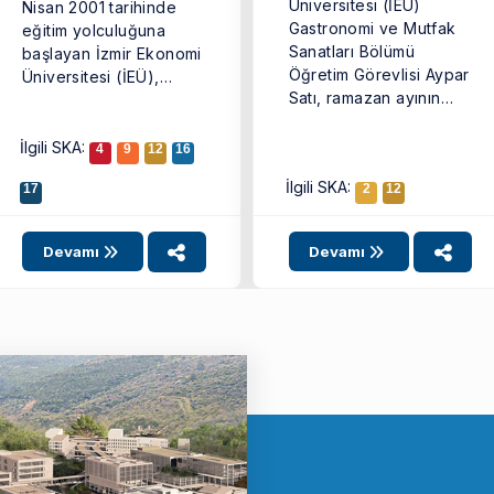
Üniversitesi (İEÜ)
Nisan 2001 tarihinde
Gastronomi ve Mutfak
eğitim yolculuğuna
Sanatları Bölümü
başlayan İzmir Ekonomi
Öğretim Görevlisi Aypar
Üniversitesi (İEÜ),
Satı, ramazan ayının
25’inci yaşını büyük ...
geleneksel lezzeti olan
güllacı daha ...
İlgili SKA:
4
9
12
16
İlgili SKA:
17
2
12
Devamı
Devamı