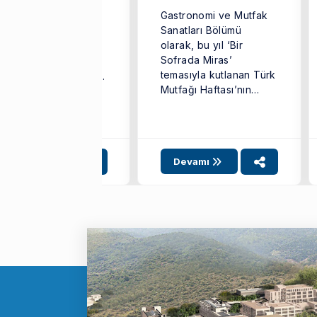
mir Ekonomi
Gastronomi ve Mutfak
iversitesi (İEÜ)
Sanatları Bölümü
astronomi ve Mutfak
olarak, bu yıl ‘Bir
natları Bölümü’nün
Sofrada Miras’
itmen Şefleri Aypar
temasıyla kutlanan Türk
tı ve Belgin Bulgan,
Mutfağı Haftası’nın
dilli Belediyesi ile
açılış etkinlikleri
mir ...
kapsamında stant ...
gili SKA:
4
12
17
Devamı
Devamı