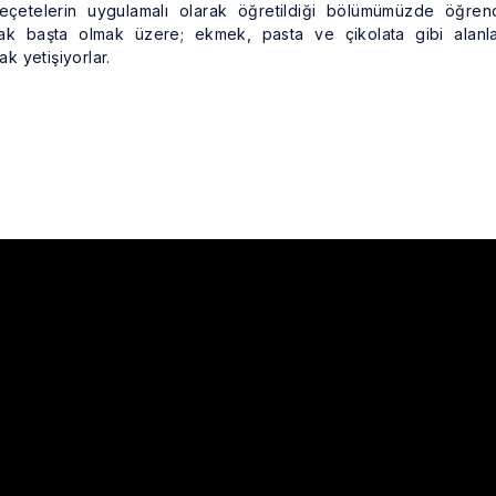
reçetelerin uygulamalı olarak öğretildiği bölümümüzde öğrenc
ak başta olmak üzere; ekmek, pasta ve çikolata gibi alanl
ak yetişiyorlar.