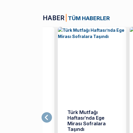
HABER
TÜM HABERLER
zmir Ekonomili
Türk Mutfağı
fler, Festivale
Haftası’nda Ege
amga Vurdu
Mirası Sofralara
Taşındı