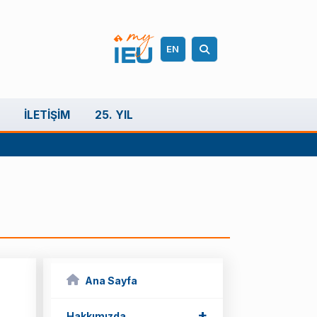
EN
İLETIŞIM
25. YIL
Ana Sayfa
+
Hakkımızda