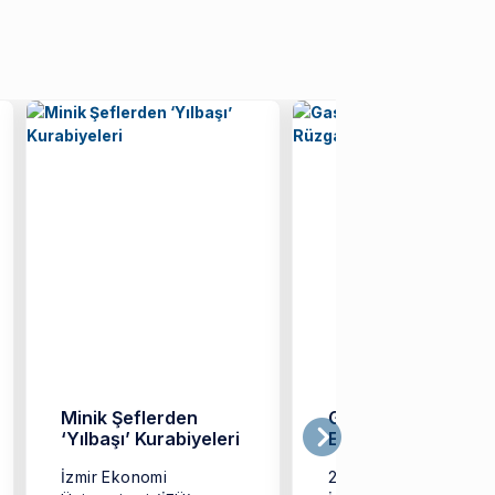
Minik Şeflerden
GastroFest’te İzmir
‘Yılbaşı’ Kurabiyeleri
Ekonomi Rüzgarı
İzmir Ekonomi
2 Kasım 2025 tarihind