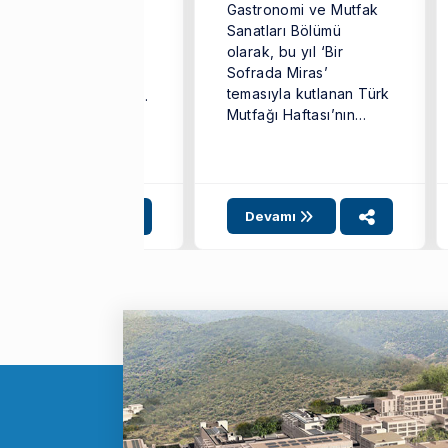
Gastronomi ve Mutfak
iversitesi (İEÜ)
Sanatları Bölümü
astronomi ve Mutfak
olarak, bu yıl ‘Bir
natları Bölümü’nün
Sofrada Miras’
itmen Şefleri Aypar
temasıyla kutlanan Türk
tı ve Belgin Bulgan,
Mutfağı Haftası’nın
dilli Belediyesi ile
açılış etkinlikleri
mir ...
kapsamında stant ...
gili SKA:
4
12
17
Devamı
Devamı