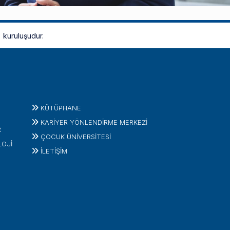
kuruluşudur.
KÜTÜPHANE
KARİYER YÖNLENDİRME MERKEZİ
R
ÇOCUK ÜNIVERSITESI
LOJI
İLETIŞIM