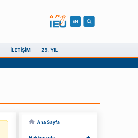
EN
İLETIŞIM
25. YIL
Ana Sayfa
+
Hakkımızda