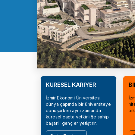
KÜRESEL KARİYER
Bİ
İzmir Ekonomi Üniversitesi,
İzm
dünya çapında bir üniversiteye
nit
dönüşürken aynı zamanda
tek
küresel çapta yetkinliğe sahip
başarılı gençler yetiştirir.