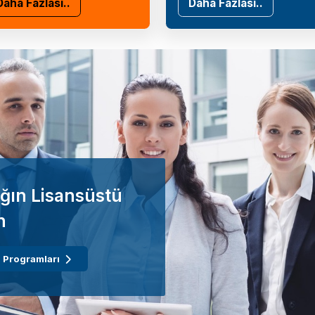
Daha Fazlası..
Daha Fazlası..
ğın Lisansüstü
n
 Programları