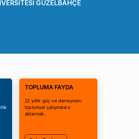
İVERSİTESİ GÜZELBAHÇE
TOPLUMA FAYDA
22 yıllık güç ve deneyimini
rlık
toplumsal çalışmalara
aktarmak..