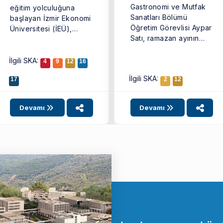
Gastronomi ve Mutfak
eğitim yolculuğuna
Sanatları Bölümü
başlayan İzmir Ekonomi
Öğretim Görevlisi Aypar
Üniversitesi (İEÜ),
Satı, ramazan ayının
25’inci yaşını büyük ...
geleneksel lezzeti olan
güllacı daha ...
İlgili SKA:
4
9
12
16
İlgili SKA:
17
2
12
Devamı
Devamı