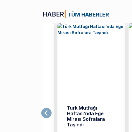
HABER
TÜM HABERLER
zmir Ekonomili
Türk Mutfağı
fler, Festivale
Haftası’nda Ege
amga Vurdu
Mirası Sofralara
Taşındı
mir Ekonomi