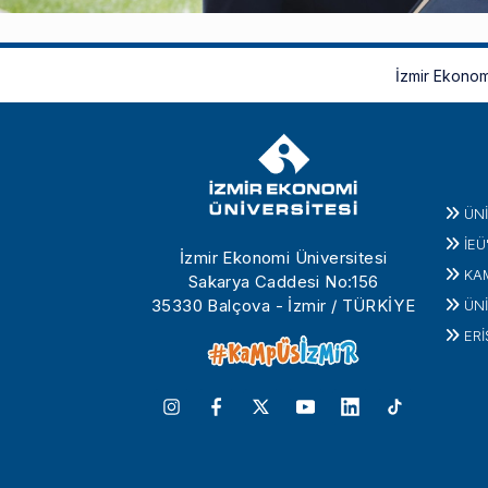
İzmir Ekonom
ÜN
İEÜ
İzmir Ekonomi Üniversitesi
KA
Sakarya Caddesi No:156
35330 Balçova - İzmir / TÜRKİYE
ÜNİ
ERİ