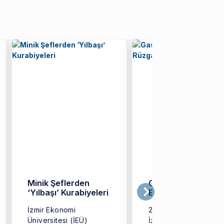
Minik Şeflerden
GastroFest’te İzmir
‘Yılbaşı’ Kurabiyeleri
Ekonomi Rüzgarı
İzmir Ekonomi
2 Kasım 2025 tarihind
Üniversitesi (İEÜ)
İzmir Tarihi Havagazı