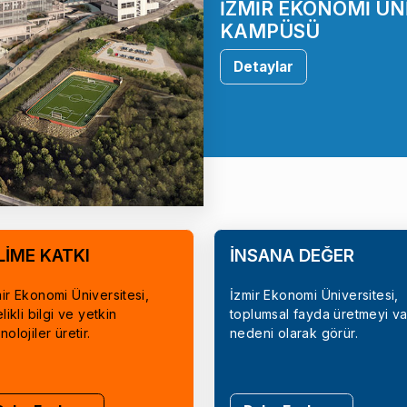
İZMİR EKONOMİ ÜN
KAMPÜSÜ
Detaylar
LİME KATKI
İNSANA DEĞER
ir Ekonomi Üniversitesi,
İzmir Ekonomi Üniversitesi,
elikli bilgi ve yetkin
toplumsal fayda üretmeyi va
nolojiler üretir.
nedeni olarak görür.