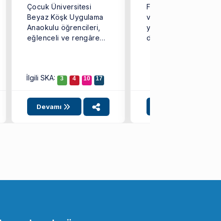
Çocuk Üniversitesi
Fabrikası’nda “Yemek
Beyaz Köşk Uygulama
ve Sanat” temasıyla 
Anaokulu öğrencileri,
yıl sekizincisi
eğlenceli ve rengârenk
düzenlenen GastroFes
kurabiyeler
gastronomi tutkunların
hazırlayarak yeni yıl
ve ...
coşkusunu doyasıya ...
İlgili SKA:
3
4
10
17
Devamı
Devamı