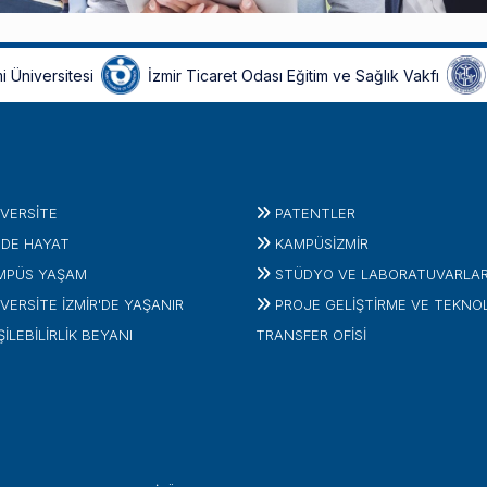
i Üniversitesi
İzmir Ticaret Odası Eğitim ve Sağlık Vakfı
IVERSITE
PATENTLER
'DE HAYAT
KAMPÜSİZMIR
MPÜS YAŞAM
STÜDYO VE LABORATUVARLA
VERSİTE İZMİR'DE YAŞANIR
PROJE GELIŞTIRME VE TEKNO
ŞİLEBİLİRLİK BEYANI
TRANSFER OFISI